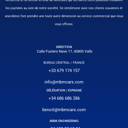
recherche et la remise en état de véhicules qui ont bercé notre jeunesse meublent
les journées au sein de notre société. Se remémorer avec nos clients souvenirs et
anecdotes font prendre une toute autre dimension au service commercial que nous
vous offrons.
DIRECTION
Calle Fusters Nave 17, 43800 Valls
BUREAU CENTRAL / FRANCE
+33 679 174 157
info@mbmcars.com
DÉLÉGATION / ESPAGNE
+34 686 686 286
benoit@mbmcars.com
MBM ENGINEERING