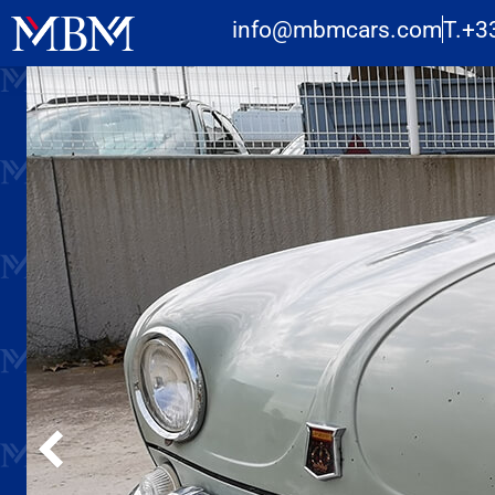
info@mbmcars.com
T.+3