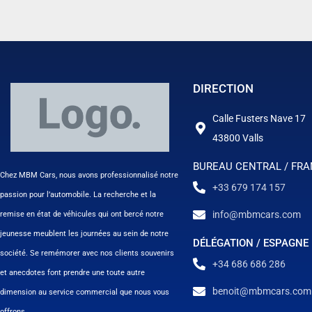
DIRECTION
Calle Fusters Nave 17
43800 Valls
BUREAU CENTRAL / FR
Chez MBM Cars, nous avons professionnalisé notre
+33 679 174 157
passion pour l’automobile. La recherche et la
info@mbmcars.com
remise en état de véhicules qui ont bercé notre
jeunesse meublent les journées au sein de notre
DÉLÉGATION / ESPAGNE
société. Se remémorer avec nos clients souvenirs
+34 686 686 286
et anecdotes font prendre une toute autre
benoit@mbmcars.com
dimension au service commercial que nous vous
offrons.