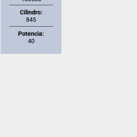
Cilindro:
845
Potencia:
40