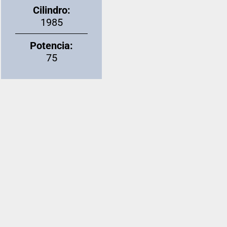
Cilindro:
1985
Potencia:
75