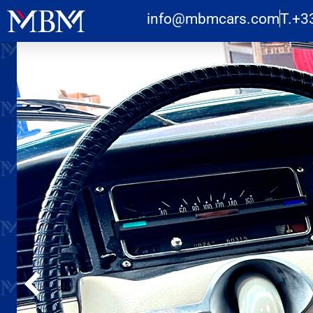
info@mbmcars.com
T.+3