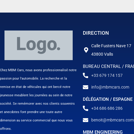
DIRECTION
Calle Fusters Nave 17
43800 Valls
BUREAU CENTRAL / FR
Chez MBM Cars, nous avons professionnalisé notre
+33 679 174 157
passion pour l’automobile. La recherche et la
info@mbmcars.com
remise en état de véhicules qui ont bercé notre
jeunesse meublent les journées au sein de notre
DÉLÉGATION / ESPAGNE
société. Se remémorer avec nos clients souvenirs
+34 686 686 286
et anecdotes font prendre une toute autre
benoit@mbmcars.com
dimension au service commercial que nous vous
offrons.
MBM ENGINEERING