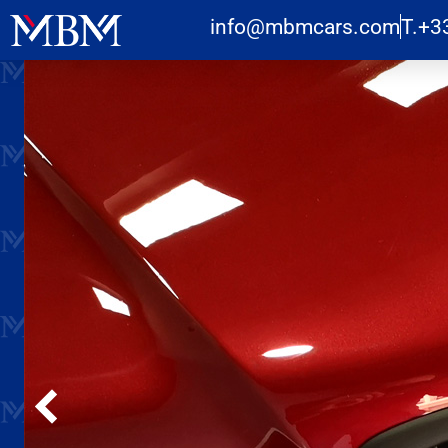
info@mbmcars.com
T.+3