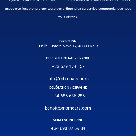
les journées au sein de notre société. Se remémorer avec nos clients souvenirs et
anecdotes font prendre une toute autre dimension au service commercial que nous
vous offrons.
DIRECTION
Calle Fusters Nave 17, 43800 Valls
BUREAU CENTRAL / FRANCE
+33 679 174 157
info@mbmcars.com
DÉLÉGATION / ESPAGNE
+34 686 686 286
benoit@mbmcars.com
MBM ENGINEERING
+34 690 07 69 84