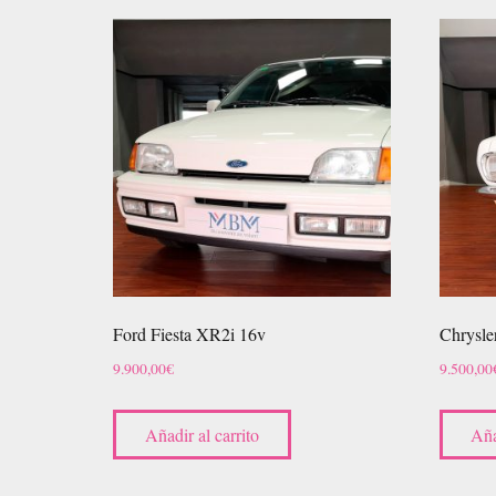
Ford Fiesta XR2i 16v
Chrysle
9.900,00
€
9.500,00
Añadir al carrito
Aña