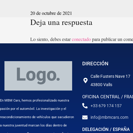
20 de octubre de 2021
Deja una respuesta
Lo siento, debes estar
conectado
para publicar un come
DIRECCIÓN
Calle Fusters Nave 17
43800 Valls
OFICINA CENTRAL / FRA
En MBM Cars, hemos profesionalizado nuestra
+33 679 174 157
pasión por el automóvil. La investigación y el
info@mbmcars.com
reacondicionamiento de vehículos que sacudieron
a nuestra juventud marcan los días dentro de
DELEGACIÓN / ESPAÑA