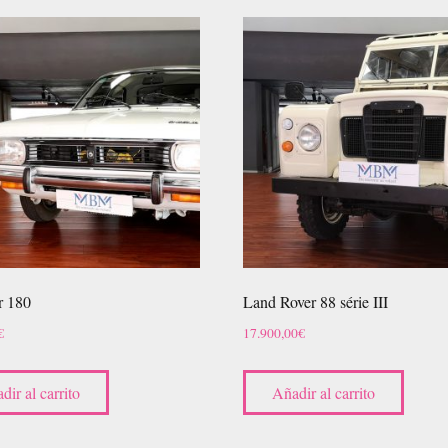
r 180
Land Rover 88 série III
€
17.900,00
€
dir al carrito
Añadir al carrito