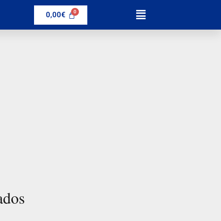
0,00
€
ados