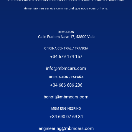
remémorer avec nos clients souvenirs et anecdotes font prendre une toute autre
dimension au service commercial que nous vous offrons.
DIRECCIÓN
Calle Fusters Nave 17, 43800 Valls
OFICINA CENTRAL / FRANCIA
+34 679 174 157
info@mbmcars.com
DELEGACIÓN / ESPAÑA
+34 686 686 286
benoit@mbmcars.com
MBM ENGINEERING
+34 690 07 69 84
engineering@mbmcars.com