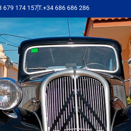
3 679 174 157
T.+34 686 686 286