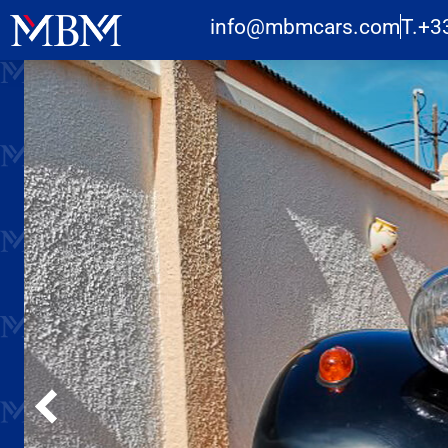
info@mbmcars.com
T.+3