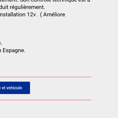
nduit régulièrement.
nstallation 12v . ( Améliore
.
en Espagne.
el vehículo