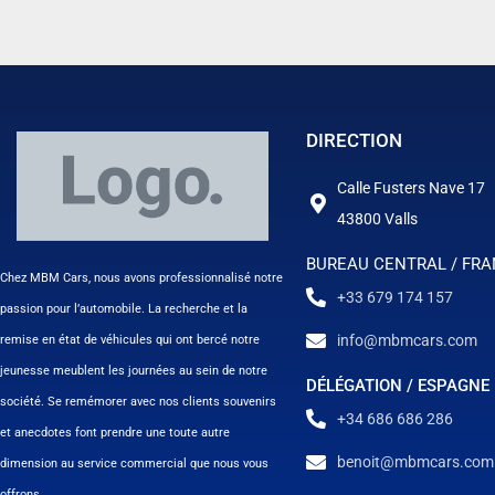
DIRECTION
Calle Fusters Nave 17
43800 Valls
BUREAU CENTRAL / FR
Chez MBM Cars, nous avons professionnalisé notre
+33 679 174 157
passion pour l’automobile. La recherche et la
info@mbmcars.com
remise en état de véhicules qui ont bercé notre
jeunesse meublent les journées au sein de notre
DÉLÉGATION / ESPAGNE
société. Se remémorer avec nos clients souvenirs
+34 686 686 286
et anecdotes font prendre une toute autre
benoit@mbmcars.com
dimension au service commercial que nous vous
offrons.