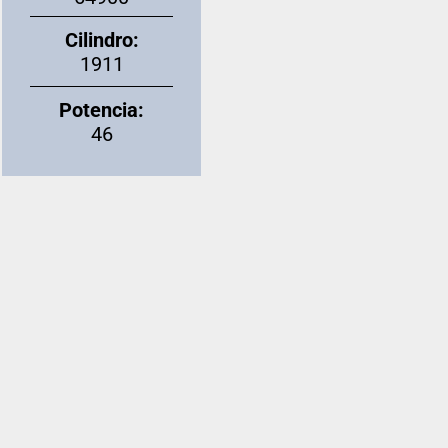
Cilindro:
1911
Potencia:
46